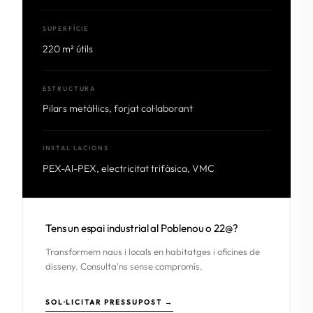
SUPERFÍCIE
220 m² útils
ESTRUCTURA
Pilars metàl·lics, forjat col·laborant
INSTAL·LACIONS
PEX-Al-PEX, electricitat trifàsica, VMC
Tens un espai industrial al Poblenou o 22@?
Transformem naus i locals en habitatges i oficines de
disseny. Consulta'ns sense compromís.
SOL·LICITAR PRESSUPOST →