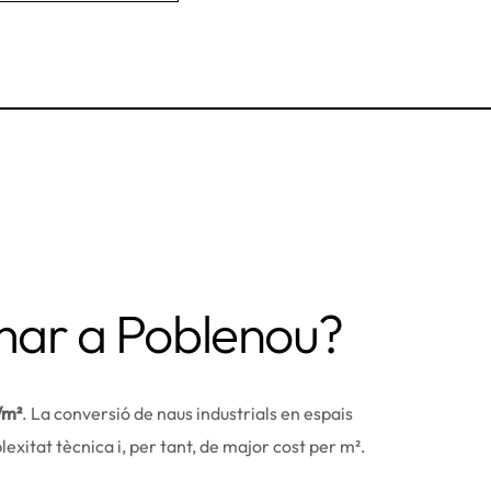
mar a Poblenou?
/m²
. La conversió de naus industrials en espais
lexitat tècnica i, per tant, de major cost per m².