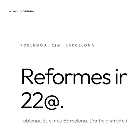
POBLENOU · 22@ · BARCELONA
Reformes in
22@.
Poblenou és el nou Barcelona. L'antic districte i