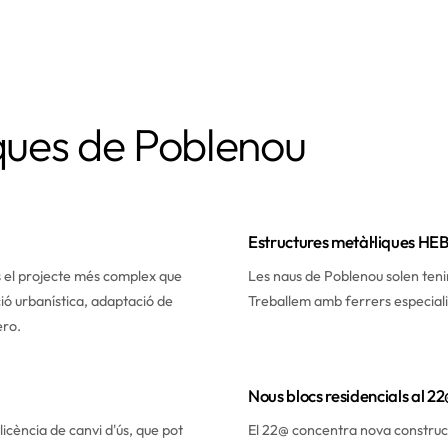
iques de Poblenou
Estructures metàl·liques HEB
és el projecte més complex que
Les naus de Poblenou solen tenir
ció urbanística, adaptació de
Treballem amb ferrers especialitz
ero.
Nous blocs residencials al 2
llicència de canvi d'ús, que pot
El 22@ concentra nova construc