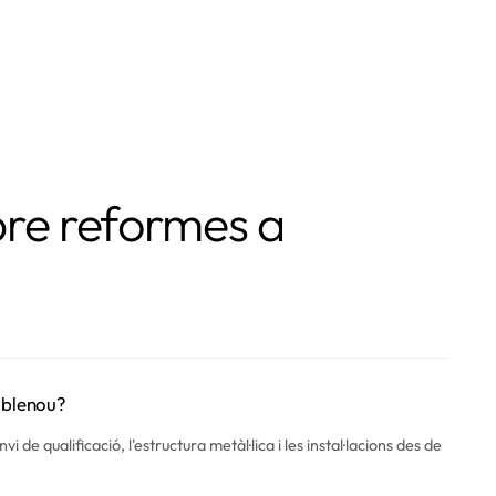
bre reformes a
Poblenou?
de qualificació, l'estructura metàl·lica i les instal·lacions des de