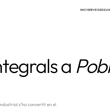
INICI
SERVEIS
SEGUI
tegrals a
Pob
ndustrial s'ha convertit en el