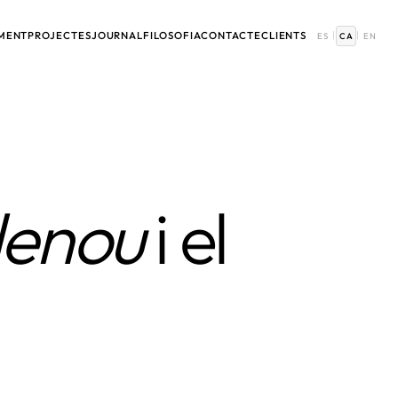
MENT
PROJECTES
JOURNAL
FILOSOFIA
CONTACTE
CLIENTS
|
|
ES
CA
EN
lenou
i el