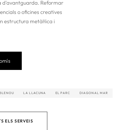
tura d'avantguarda. Reformar
encials o oficines creatives
 estructura metàl·lica i
romís
OBLENOU
LA LLACUNA
EL PARC
DIAGONAL MAR
S ELS SERVEIS