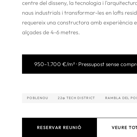
centre del disseny, la tecnologia i l'arquitec
naus industrials i transformar-les en lofts resid
requereix una constructora amb experiència en
alçades de 4-6 metres.
950–1.700 €/m² · Pressupost sense comp
POBLENOU
22@ TECH DISTRICT
RAMBLA DEL P
RESERVAR REUNIÓ
VEURE TOT