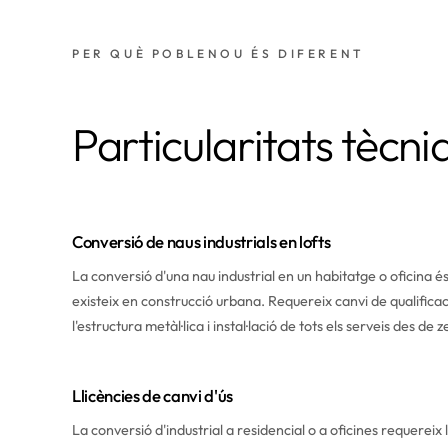
PER QUÈ POBLENOU ÉS DIFERENT
Particularitats tècn
Conversió de naus industrials en lofts
La conversió d'una nau industrial en un habitatge o oficina 
existeix en construcció urbana. Requereix canvi de qualifica
l'estructura metàl·lica i instal·lació de tots els serveis des de z
Llicències de canvi d'ús
La conversió d'industrial a residencial o a oficines requereix 