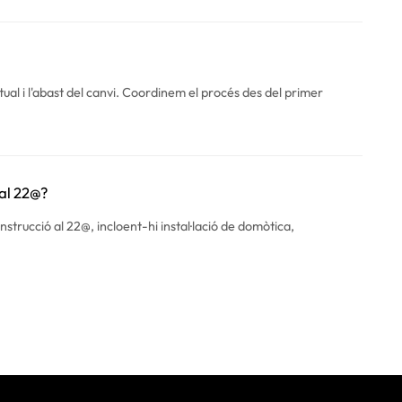
tual i l'abast del canvi. Coordinem el procés des del primer
 al 22@?
trucció al 22@, incloent-hi instal·lació de domòtica,