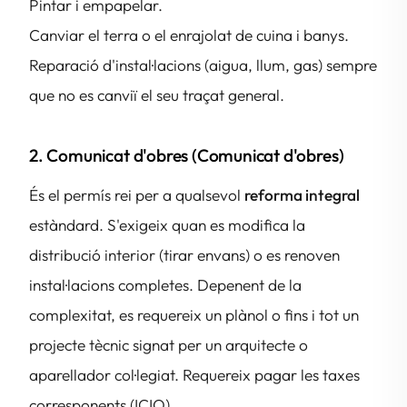
Pintar i empapelar.
Canviar el terra o el enrajolat de cuina i banys.
Reparació d'instal·lacions (aigua, llum, gas) sempre
que no es canviï el seu traçat general.
2. Comunicat d'obres (Comunicat d'obres)
És el permís rei per a qualsevol
reforma integral
estàndard. S'exigeix quan es modifica la
distribució interior (tirar envans) o es renoven
instal·lacions completes. Depenent de la
complexitat, es requereix un plànol o fins i tot un
projecte tècnic signat per un arquitecte o
aparellador col·legiat. Requereix pagar les taxes
corresponents (ICIO).