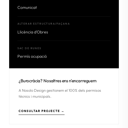
Comunicat
ALTERAR ESTRUCTURA/FAÇANA
Llicència d'Obres
SAC DE RUNES
Permís ocupació
¿Burocràcia? Nosaltres ens n'encarreguem
A Nosolo Design gestionem el 100% dels permisos
tècnics i municipals.
CONSULTAR PROJECTE →