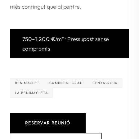
més contingut que al centre.
750–1.200 €/m² · Pressupost sense
compromís
BENIMACLET
CAMINS AL GRAU
PENYA-ROJA
LA BENIMACLETA
RESERVAR REUNIÓ