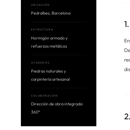
UBICACIÓN
Pedralbes, Barcelona
1
ESTRUCTURA
Hormigón armado y
En
refuerzos metálicos
De
re
ACABADOS
di
Piedras naturales y
carpintería artesanal
COLABORACIÓN
Dirección de obra integrada
360°
2