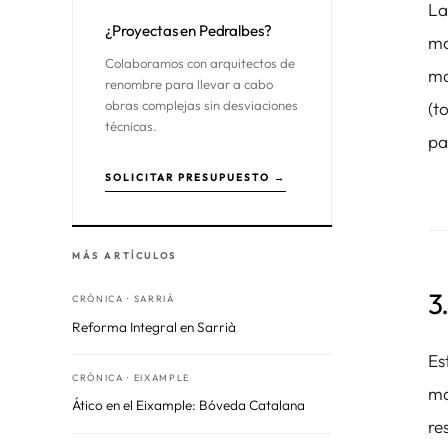
La
¿Proyectas en Pedralbes?
ma
Colaboramos con arquitectos de
ma
renombre para llevar a cabo
obras complejas sin desviaciones
(t
técnicas.
pa
SOLICITAR PRESUPUESTO →
MÁS ARTÍCULOS
3
CRÓNICA · SARRIÀ
Reforma Integral en Sarrià
Es
CRÓNICA · EIXAMPLE
ma
Ático en el Eixample: Bóveda Catalana
re