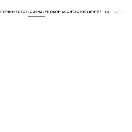
NTO
PROYECTOS
JOURNAL
FILOSOFÍA
CONTACTO
CLIENTES
|
|
ES
CA
EN