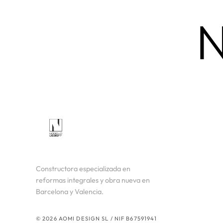
N
Constructora especializada en
reformas integrales y obra nueva en
Barcelona y Valencia.
© 2026 AOMI DESIGN SL / NIF B67591941