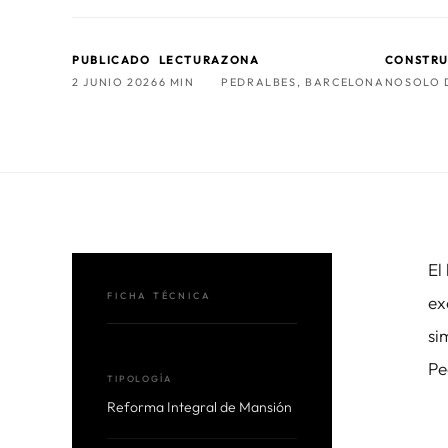
PUBLICADO
LECTURA
ZONA
CONSTR
2 JUNIO 2026
6 MIN
PEDRALBES, BARCELONA
NOSOLO 
El
FICHA TÉCNICA
ex
si
Pe
TIPOLOGÍA
Reforma Integral de Mansión